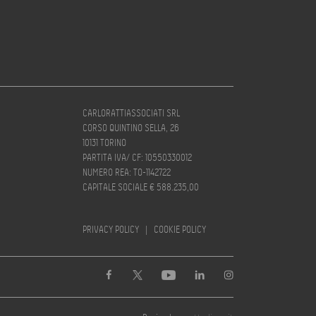
CARLORATTIASSOCIATI SRL
CORSO QUINTINO SELLA, 26
10131 TORINO
PARTITA IVA/ CF: 10550330012
NUMERO REA: TO-1142722
CAPITALE SOCIALE € 588.235,00
PRIVACY POLICY
|
COOKIE POLICY