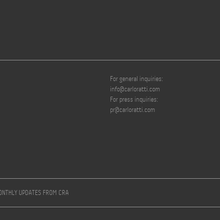
For general inquiries:
info@carloratti.com
For press inquiries:
pr@carloratti.com
MONTHLY UPDATES FROM CRA