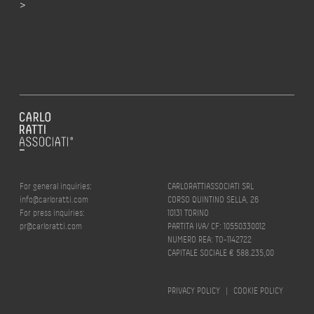
>
For general inquiries:
CARLORATTIASSOCIATI SRL
info@carloratti.com
CORSO QUINTINO SELLA, 26
For press inquiries:
10131 TORINO
pr@carloratti.com
PARTITA IVA/ CF: 10550330012
NUMERO REA: TO-1142722
CAPITALE SOCIALE € 588.235,00
PRIVACY POLICY
|
COOKIE POLICY