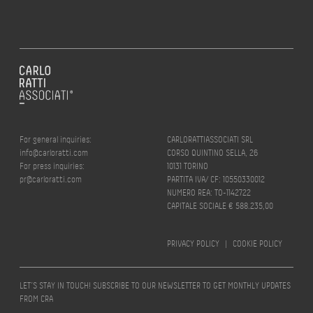
For general inquiries:
CARLORATTIASSOCIATI SRL
info@carloratti.com
CORSO QUINTINO SELLA, 26
For press inquiries:
10131 TORINO
pr@carloratti.com
PARTITA IVA/ CF: 10550330012
NUMERO REA: TO-1142722
CAPITALE SOCIALE € 588.235,00
PRIVACY POLICY
|
COOKIE POLICY
LET’S STAY IN TOUCH! SUBSCRIBE TO OUR NEWSLETTER TO GET MONTHLY UPDATES
FROM CRA