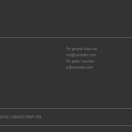
For general inquiries:
info@carloratti.com
For press inquiries:
pr@carloratti.com
MONTHLY UPDATES FROM CRA