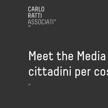
Meet the Media G
cittadini per cos
>