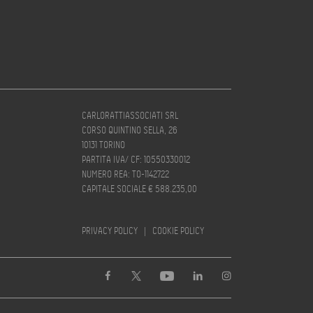
CARLORATTIASSOCIATI SRL
CORSO QUINTINO SELLA, 26
10131 TORINO
PARTITA IVA/ CF: 10550330012
NUMERO REA: TO-1142722
CAPITALE SOCIALE € 588.235,00
PRIVACY POLICY
|
COOKIE POLICY