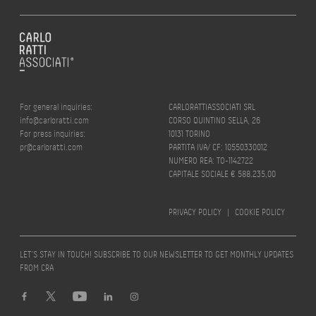
For general inquiries:
CARLORATTIASSOCIATI SRL
info@carloratti.com
CORSO QUINTINO SELLA, 26
For press inquiries:
10131 TORINO
pr@carloratti.com
PARTITA IVA/ CF: 10550330012
NUMERO REA: TO-1142722
CAPITALE SOCIALE € 588.235,00
PRIVACY POLICY
|
COOKIE POLICY
LET’S STAY IN TOUCH! SUBSCRIBE TO OUR NEWSLETTER TO GET MONTHLY UPDATES
FROM CRA