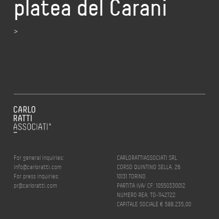
platea del Carani
>
For general inquiries:
CARLORATTIASSOCIATI SRL
info@carloratti.com
CORSO QUINTINO SELLA, 26
For press inquiries:
10131 TORINO
pr@carloratti.com
PARTITA IVA/ CF: 10550330012
NUMERO REA: TO-1142722
CAPITALE SOCIALE € 588.235,00