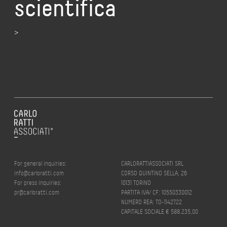
scientifica
>
For general inquiries:
CARLORATTIASSOCIATI SRL
info@carloratti.com
CORSO QUINTINO SELLA, 26
For press inquiries:
10131 TORINO
pr@carloratti.com
PARTITA IVA/ CF: 10550330012
NUMERO REA: TO-1142722
CAPITALE SOCIALE € 588.235,00