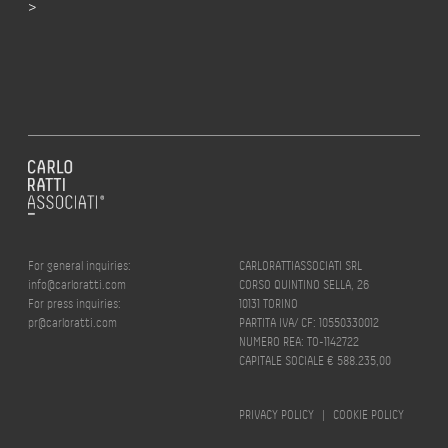
>
For general inquiries:
CARLORATTIASSOCIATI SRL
info@carloratti.com
CORSO QUINTINO SELLA, 26
For press inquiries:
10131 TORINO
pr@carloratti.com
PARTITA IVA/ CF: 10550330012
NUMERO REA: TO-1142722
CAPITALE SOCIALE € 588.235,00
PRIVACY POLICY
|
COOKIE POLICY