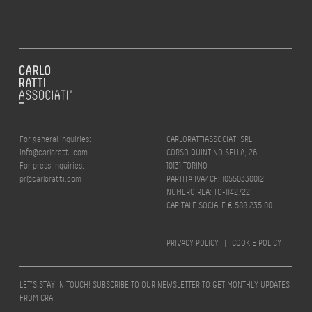
For general inquiries:
CARLORATTIASSOCIATI SRL
info@carloratti.com
CORSO QUINTINO SELLA, 26
For press inquiries:
10131 TORINO
pr@carloratti.com
PARTITA IVA/ CF: 10550330012
NUMERO REA: TO-1142722
CAPITALE SOCIALE € 588.235,00
PRIVACY POLICY
|
COOKIE POLICY
LET’S STAY IN TOUCH! SUBSCRIBE TO OUR NEWSLETTER TO GET MONTHLY UPDATES
FROM CRA