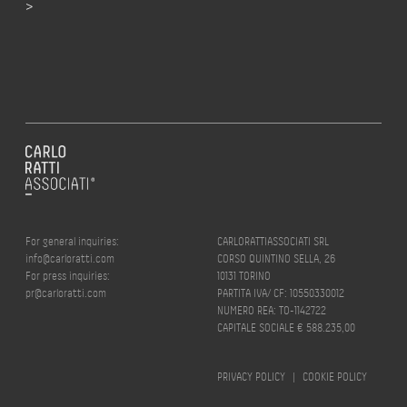
>
For general inquiries:
CARLORATTIASSOCIATI SRL
info@carloratti.com
CORSO QUINTINO SELLA, 26
For press inquiries:
10131 TORINO
pr@carloratti.com
PARTITA IVA/ CF: 10550330012
NUMERO REA: TO-1142722
CAPITALE SOCIALE € 588.235,00
PRIVACY POLICY
|
COOKIE POLICY