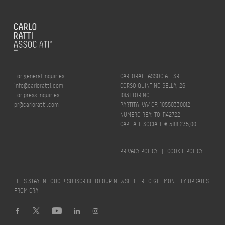
For general inquiries:
CARLORATTIASSOCIATI SRL
info@carloratti.com
CORSO QUINTINO SELLA, 26
For press inquiries:
10131 TORINO
pr@carloratti.com
PARTITA IVA/ CF: 10550330012
NUMERO REA: TO-1142722
CAPITALE SOCIALE € 588.235,00
PRIVACY POLICY
|
COOKIE POLICY
LET’S STAY IN TOUCH! SUBSCRIBE TO OUR NEWSLETTER TO GET MONTHLY UPDATES
FROM CRA