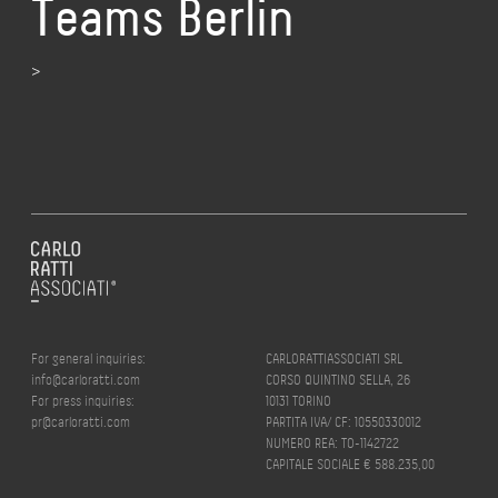
Teams Berlin
>
For general inquiries:
CARLORATTIASSOCIATI SRL
info@carloratti.com
CORSO QUINTINO SELLA, 26
For press inquiries:
10131 TORINO
pr@carloratti.com
PARTITA IVA/ CF: 10550330012
NUMERO REA: TO-1142722
CAPITALE SOCIALE € 588.235,00