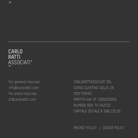
>
For general inquiries:
CARLORATTIASSOCIATI SRL
info@carloratti.com
CORSO QUINTINO SELLA, 26
For press inquiries:
10131 TORINO
pr@carloratti.com
PARTITA IVA/ CF: 10550330012
NUMERO REA: TO-1142722
CAPITALE SOCIALE € 588.235,00
PRIVACY POLICY
|
COOKIE POLICY