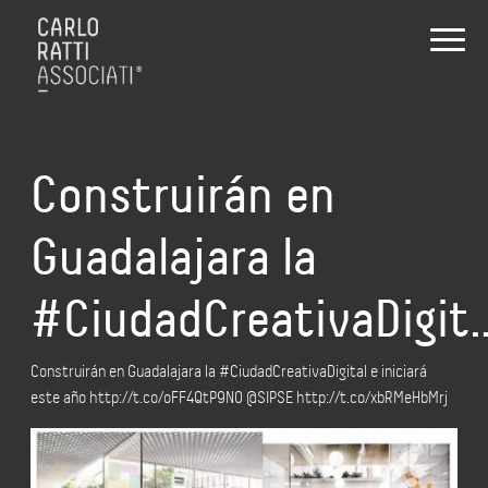
Construirán en
Guadalajara la
#CiudadCreativaDigit
Construirán en Guadalajara la #CiudadCreativaDigital e iniciará
este año http://t.co/oFF4QtP9NO @SIPSE http://t.co/xbRMeHbMrj