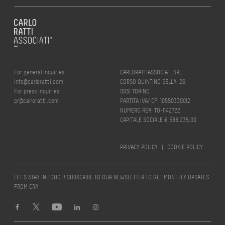
For general inquiries:
CARLORATTIASSOCIATI SRL
info@carloratti.com
CORSO QUINTINO SELLA, 26
For press inquiries:
10131 TORINO
pr@carloratti.com
PARTITA IVA/ CF: 10550330012
NUMERO REA: TO-1142722
CAPITALE SOCIALE € 588.235,00
PRIVACY POLICY
|
COOKIE POLICY
LET’S STAY IN TOUCH! SUBSCRIBE TO OUR NEWSLETTER TO GET MONTHLY UPDATES
FROM CRA