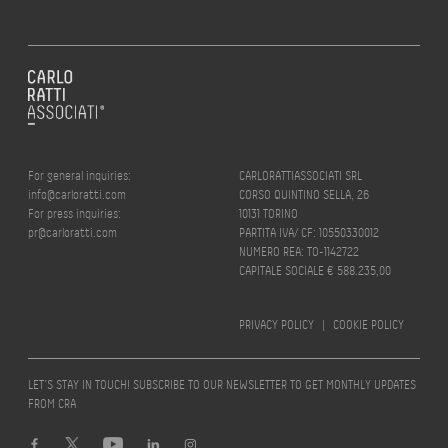
For general inquiries:
CARLORATTIASSOCIATI SRL
info@carloratti.com
CORSO QUINTINO SELLA, 26
For press inquiries:
10131 TORINO
pr@carloratti.com
PARTITA IVA/ CF: 10550330012
NUMERO REA: TO-1142722
CAPITALE SOCIALE € 588.235,00
PRIVACY POLICY
|
COOKIE POLICY
LET’S STAY IN TOUCH! SUBSCRIBE TO OUR NEWSLETTER TO GET MONTHLY UPDATES
FROM CRA