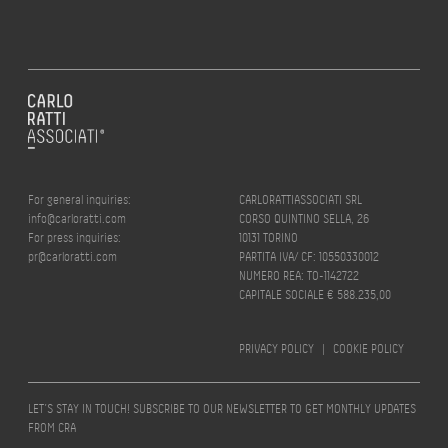
For general inquiries:
CARLORATTIASSOCIATI SRL
info@carloratti.com
CORSO QUINTINO SELLA, 26
For press inquiries:
10131 TORINO
pr@carloratti.com
PARTITA IVA/ CF: 10550330012
NUMERO REA: TO-1142722
CAPITALE SOCIALE € 588.235,00
PRIVACY POLICY
|
COOKIE POLICY
LET’S STAY IN TOUCH! SUBSCRIBE TO OUR NEWSLETTER TO GET MONTHLY UPDATES
FROM CRA