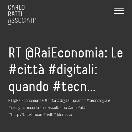
RT @RaiEconomia: Le
#città #digitali:
quando #tecn…
RT @RaiEconomia: Le #città #digitali: quando #tecnologia e
#design si incontrano. Ascoltiamo Carlo Ratti
**http://t.co/5hoamK5vlC** @crasso…