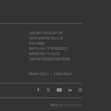
CARLORATTIASSOCIATI SRL
CORSO QUINTINO SELLA, 26
10131 TORINO
PARTITA IVA/ CF: 10550330012
NUMERO REA: TO-1142722
CAPITALE SOCIALE € 588.235,00
PRIVACY POLICY
|
COOKIE POLICY
Design by
quattrolinee.it