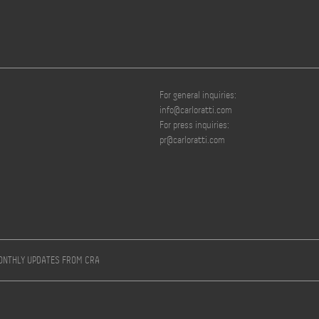
For general inquiries:
info@carloratti.com
For press inquiries:
pr@carloratti.com
MONTHLY UPDATES FROM CRA