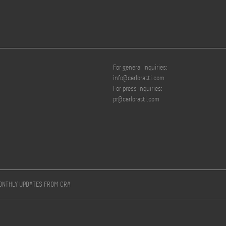
For general inquiries:
info@carloratti.com
For press inquiries:
pr@carloratti.com
MONTHLY UPDATES FROM CRA