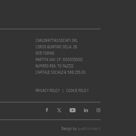
CARLORATTIASSOCIATI SRL
CORSO QUINTINO SELLA, 26
10131 TORINO
PARTITA IVA/ CF: 10550330012
NUMERO REA: TO-1142722
CAPITALE SOCIALE € 588.235,00
PRIVACY POLICY
|
COOKIE POLICY
Design by
quattrolinee.it