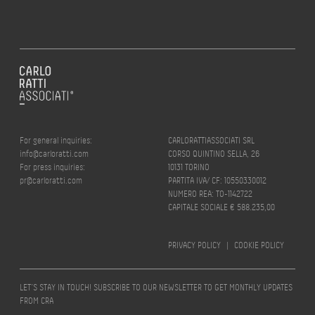
For general inquiries:
CARLORATTIASSOCIATI SRL
info@carloratti.com
CORSO QUINTINO SELLA, 26
For press inquiries:
10131 TORINO
pr@carloratti.com
PARTITA IVA/ CF: 10550330012
NUMERO REA: TO-1142722
CAPITALE SOCIALE € 588.235,00
PRIVACY POLICY
|
COOKIE POLICY
LET’S STAY IN TOUCH! SUBSCRIBE TO OUR NEWSLETTER TO GET MONTHLY UPDATES
FROM CRA