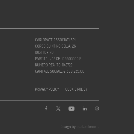
CARLORATTIASSOCIATI SRL
CORSO QUINTINO SELLA, 26
10131 TORINO
PARTITA IVA/ CF: 10550330012
NUMERO REA: TO-1142722
CAPITALE SOCIALE € 588.235,00
PRIVACY POLICY
|
COOKIE POLICY
Design by
quattrolinee.it