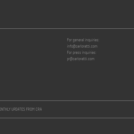
For general inquiries:
info@carloratti.com
For press inquiries:
pr@carloratti.com
MONTHLY UPDATES FROM CRA