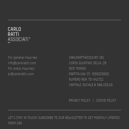
For general inquiries:
CARLORATTIASSOCIATI SRL
info@carloratti.com
CORSO QUINTINO SELLA, 26
For press inquiries:
10131 TORINO
pr@carloratti.com
PARTITA IVA/ CF: 10550330012
NUMERO REA: TO-1142722
CAPITALE SOCIALE € 588.235,00
PRIVACY POLICY
|
COOKIE POLICY
LET’S STAY IN TOUCH! SUBSCRIBE TO OUR NEWSLETTER TO GET MONTHLY UPDATES
FROM CRA