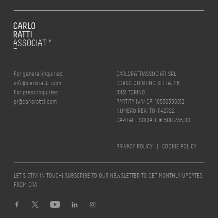
For general inquiries:
CARLORATTIASSOCIATI SRL
info@carloratti.com
CORSO QUINTINO SELLA, 26
For press inquiries:
10131 TORINO
pr@carloratti.com
PARTITA IVA/ CF: 10550330012
NUMERO REA: TO-1142722
CAPITALE SOCIALE € 588.235,00
PRIVACY POLICY
|
COOKIE POLICY
LET’S STAY IN TOUCH! SUBSCRIBE TO OUR NEWSLETTER TO GET MONTHLY UPDATES
FROM CRA