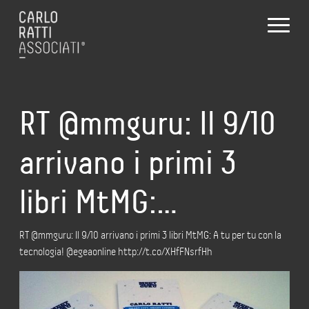
RT @mmguru: Il 9/10
arrivano i primi 3
libri MtMG:…
RT @mmguru: Il 9/10 arrivano i primi 3 libri MtMG: A tu per tu con la
tecnologia! @egeaonline http://t.co/XHfFNsrfHh