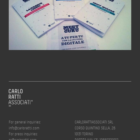
For general inquiries:
CARLORATTIASSOCIATI SRL
info@carloratti.com
CORSO QUINTINO SELLA, 26
For press inquiries:
10131 TORINO
pr@carloratti.com
PARTITA IVA/ CF: 10550330012