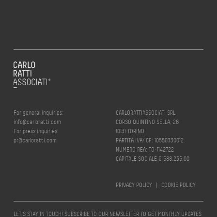
For general inquiries:
CARLORATTIASSOCIATI SRL
info@carloratti.com
CORSO QUINTINO SELLA, 26
For press inquiries:
10131 TORINO
pr@carloratti.com
PARTITA IVA/ CF: 10550330012
NUMERO REA: TO-1142722
CAPITALE SOCIALE € 588.235,00
PRIVACY POLICY
|
COOKIE POLICY
LET’S STAY IN TOUCH! SUBSCRIBE TO OUR NEWSLETTER TO GET MONTHLY UPDATES