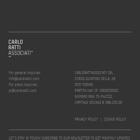
For general inquiries:
CARLORATTIASSOCIATI SRL
info@carloratti.com
CORSO QUINTINO SELLA, 26
For press inquiries:
10131 TORINO
pr@carloratti.com
PARTITA IVA/ CF: 10550330012
NUMERO REA: TO-1142722
CAPITALE SOCIALE € 588.235,00
PRIVACY POLICY
|
COOKIE POLICY
LET’S STAY IN TOUCH! SUBSCRIBE TO OUR NEWSLETTER TO GET MONTHLY UPDATES