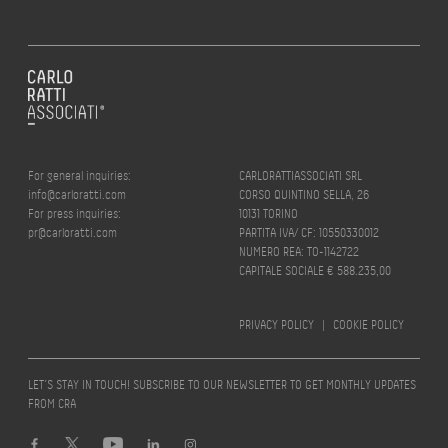
For general inquiries:
CARLORATTIASSOCIATI SRL
info@carloratti.com
CORSO QUINTINO SELLA, 26
For press inquiries:
10131 TORINO
pr@carloratti.com
PARTITA IVA/ CF: 10550330012
NUMERO REA: TO-1142722
CAPITALE SOCIALE € 588.235,00
PRIVACY POLICY
|
COOKIE POLICY
LET’S STAY IN TOUCH! SUBSCRIBE TO OUR NEWSLETTER TO GET MONTHLY UPDATES
FROM CRA