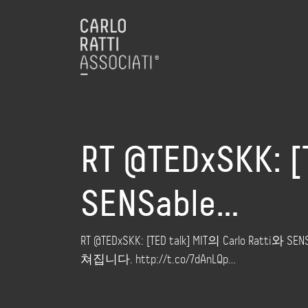
RT @TEDxSKK: [
SENSable…
RT @TEDxSKK: [TED talk] MIT의 Carlo
쳐집니다. http://t.co/7dAnLQp…