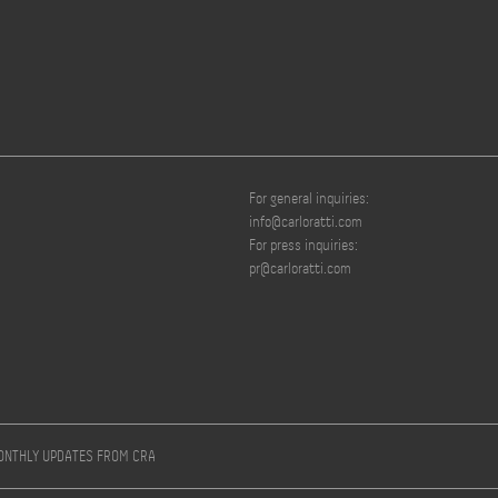
For general inquiries:
info@carloratti.com
For press inquiries:
pr@carloratti.com
MONTHLY UPDATES FROM CRA