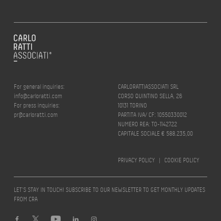
For general inquiries:
CARLORATTIASSOCIATI SRL
info@carloratti.com
CORSO QUINTINO SELLA, 26
For press inquiries:
10131 TORINO
pr@carloratti.com
PARTITA IVA/ CF: 10550330012
NUMERO REA: TO-1142722
CAPITALE SOCIALE € 588.235,00
PRIVACY POLICY
|
COOKIE POLICY
LET’S STAY IN TOUCH! SUBSCRIBE TO OUR NEWSLETTER TO GET MONTHLY UPDATES
FROM CRA