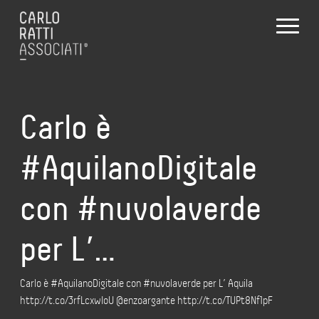
Carlo è
#AquilanoDigitale
con #nuvolaverde
per L’…
Carlo è #AquilanoDigitale con #nuvolaverde per L’ Aquila
http://t.co/3rfLcxwIoU @enzoargante http://t.co/TUPt8Nf1pF