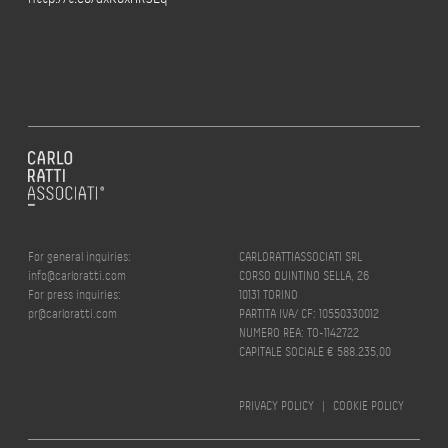
For general inquiries:
CARLORATTIASSOCIATI SRL
info@carloratti.com
CORSO QUINTINO SELLA, 26
For press inquiries:
10131 TORINO
pr@carloratti.com
PARTITA IVA/ CF: 10550330012
NUMERO REA: TO-1142722
CAPITALE SOCIALE € 588.235,00
PRIVACY POLICY
|
COOKIE POLICY