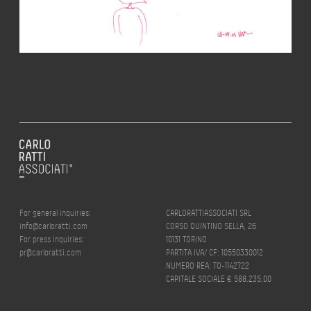
For general inquiries:
CARLORATTIASSOCIATI SRL
info@carloratti.com
CORSO QUINTINO SELLA, 26
For press inquiries:
10131 TORINO
pr@carloratti.com
PARTITA IVA/ CF: 10550330012
NUMERO REA: TO-1142722
CAPITALE SOCIALE € 588.235,00