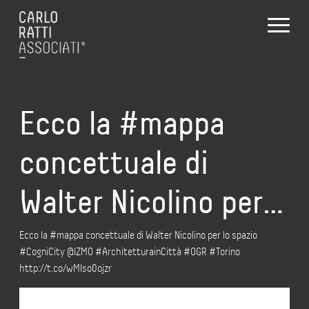
Ecco la #mappa
concettuale di
Walter Nicolino per…
Ecco la #mappa concettuale di Walter Nicolino per lo spazio
#CogniCity @IZMO #ArchitetturainCittà #OGR #Torino
http://t.co/wMIso0ojzr