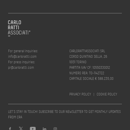
For general inquiries:
CARLORATTIASSOCIATI SRL
info@carloratti.com
CORSO QUINTINO SELLA, 26
For press inquiries:
10131 TORINO
pr@carloratti.com
PARTITA IVA/ CF: 10550330012
NUMERO REA: TO-1142722
CAPITALE SOCIALE € 588.235,00
PRIVACY POLICY
|
COOKIE POLICY
LET’S STAY IN TOUCH! SUBSCRIBE TO OUR NEWSLETTER TO GET MONTHLY UPDATES
FROM CRA