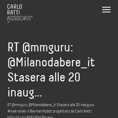
RT @mmguru:
@Milanodabere_it
Stasera alle 20
inaug…
RT @mmguru: @Milanodabere_it Stasera alle 20 inaugura
#makrshakr il Barman Robot progettato da Carlo Ratti
http://t.co/uF0F4llOpl @crass …