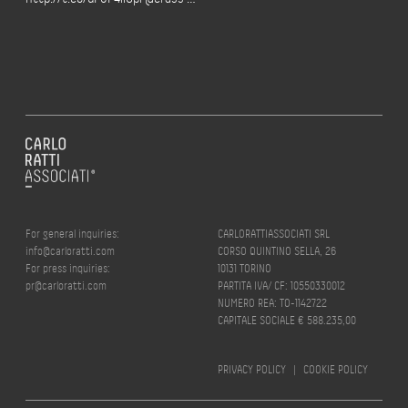
For general inquiries:
CARLORATTIASSOCIATI SRL
info@carloratti.com
CORSO QUINTINO SELLA, 26
For press inquiries:
10131 TORINO
pr@carloratti.com
PARTITA IVA/ CF: 10550330012
NUMERO REA: TO-1142722
CAPITALE SOCIALE € 588.235,00
PRIVACY POLICY
|
COOKIE POLICY