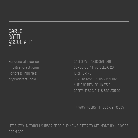
For general inquiries:
CARLORATTIASSOCIATI SRL
info@carloratti.com
CORSO QUINTINO SELLA, 26
For press inquiries:
10131 TORINO
pr@carloratti.com
PARTITA IVA/ CF: 10550330012
NUMERO REA: TO-1142722
CAPITALE SOCIALE € 588.235,00
PRIVACY POLICY
|
COOKIE POLICY
LET’S STAY IN TOUCH! SUBSCRIBE TO OUR NEWSLETTER TO GET MONTHLY UPDATES
FROM CRA