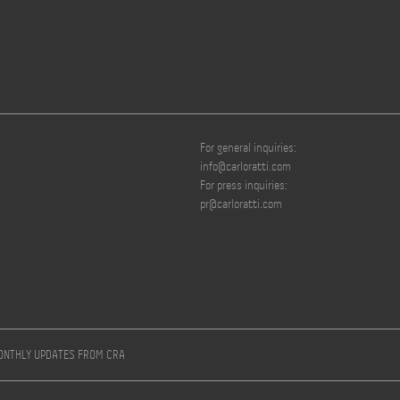
For general inquiries:
info@carloratti.com
For press inquiries:
pr@carloratti.com
MONTHLY UPDATES FROM CRA