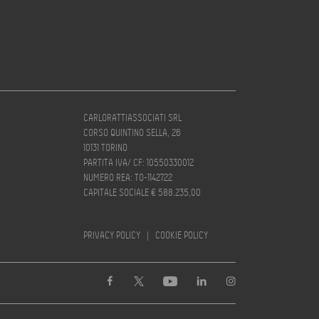
CARLORATTIASSOCIATI SRL
CORSO QUINTINO SELLA, 26
10131 TORINO
PARTITA IVA/ CF: 10550330012
NUMERO REA: TO-1142722
CAPITALE SOCIALE € 588.235,00
PRIVACY POLICY
|
COOKIE POLICY