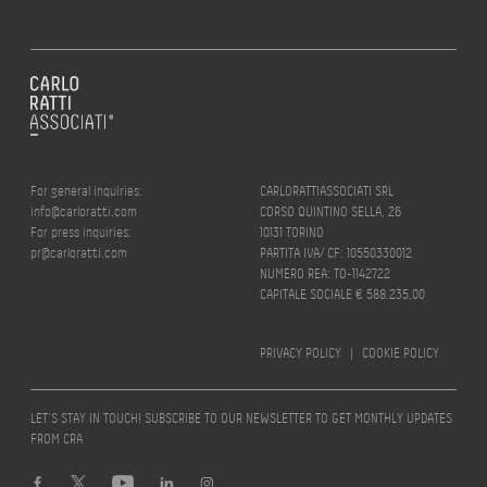
For general inquiries:
CARLORATTIASSOCIATI SRL
info@carloratti.com
CORSO QUINTINO SELLA, 26
For press inquiries:
10131 TORINO
pr@carloratti.com
PARTITA IVA/ CF: 10550330012
NUMERO REA: TO-1142722
CAPITALE SOCIALE € 588.235,00
PRIVACY POLICY
|
COOKIE POLICY
LET’S STAY IN TOUCH! SUBSCRIBE TO OUR NEWSLETTER TO GET MONTHLY UPDATES
FROM CRA