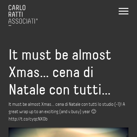
It must be almost
Xmas… cena di
Natale con tutti…
It must be almost Xmas… cena di Natale con tutti lo studio (-1)! A
great wrap up to an exciting (and v.busy) year 🙂
http://t.co/cyqcNXOb