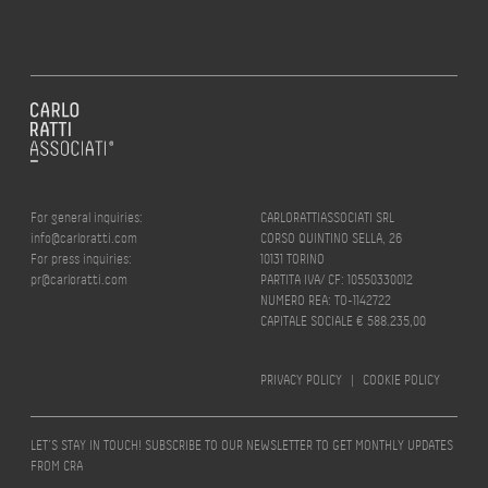
For general inquiries:
CARLORATTIASSOCIATI SRL
info@carloratti.com
CORSO QUINTINO SELLA, 26
For press inquiries:
10131 TORINO
pr@carloratti.com
PARTITA IVA/ CF: 10550330012
NUMERO REA: TO-1142722
CAPITALE SOCIALE € 588.235,00
PRIVACY POLICY
|
COOKIE POLICY
LET’S STAY IN TOUCH! SUBSCRIBE TO OUR NEWSLETTER TO GET MONTHLY UPDATES
FROM CRA