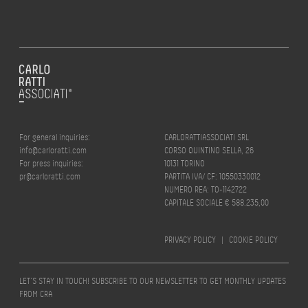
For general inquiries:
CARLORATTIASSOCIATI SRL
info@carloratti.com
CORSO QUINTINO SELLA, 26
For press inquiries:
10131 TORINO
pr@carloratti.com
PARTITA IVA/ CF: 10550330012
NUMERO REA: TO-1142722
CAPITALE SOCIALE € 588.235,00
PRIVACY POLICY
|
COOKIE POLICY
LET’S STAY IN TOUCH! SUBSCRIBE TO OUR NEWSLETTER TO GET MONTHLY UPDATES
FROM CRA